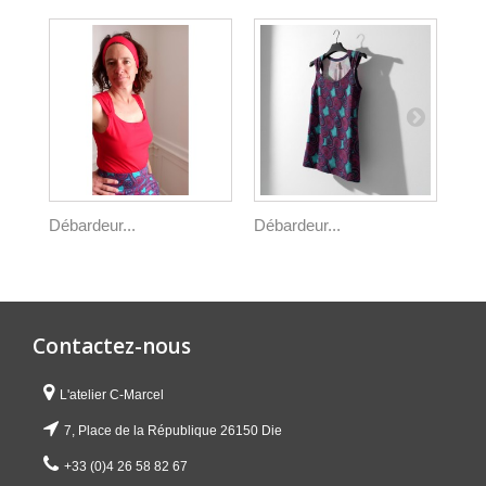
Débardeur...
Débardeur...
Déb
Contactez-nous
L'atelier C-Marcel
7, Place de la République 26150 Die
+33 (0)4 26 58 82 67