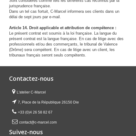
Sont considérés comme tels les différents cas reconnus par la
jurisprudence française.
Dans un tel cas fortuit, C-Marcel informera ses clients dans un
délai de sept jours par e-mail.
Article 14. Droit applicable et attribution de compétence :
Le présent contrat est soumis à la loi française. La langue du
présent contrat est la langue française. En cas de litige avec des
professionnels et/ou des commerçants, le tribunal de Valence
(Drôme) sera compétent. En cas de litige avec un client, les
tribunaux français seront seuls compétents
.
Contactez-nous
L'atelier C-Marcel
7, Place de la République 26150 Die
+33 (0)4 26 58 82 67
contact@c-marcel.com
Suivez-nous